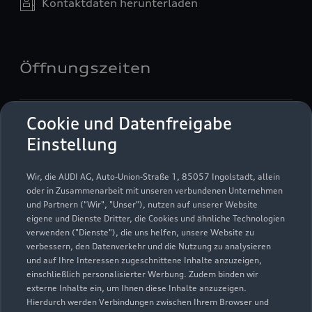
Kontaktdaten herunterladen
Öffnungszeiten
Verkauf
Cookie und Datenfreigabe
Geschlossen
,
öffnet am
Montag 08:00
Einstellung
Service
Wir, die AUDI AG, Auto-Union-Straße 1, 85057 Ingolstadt, allein
Geschlossen
,
öffnet am
Montag 08:00
oder in Zusammenarbeit mit unseren verbundenen Unternehmen
und Partnern ("Wir", "Unser"), nutzen auf unserer Website
eigene und Dienste Dritter, die Cookies und ähnliche Technologien
verwenden ("Dienste"), die uns helfen, unsere Website zu
verbessern, den Datenverkehr und die Nutzung zu analysieren
und auf Ihre Interessen zugeschnittene Inhalte anzuzeigen,
einschließlich personalisierter Werbung. Zudem binden wir
externe Inhalte ein, um Ihnen diese Inhalte anzuzeigen.
Hierdurch werden Verbindungen zwischen Ihrem Browser und