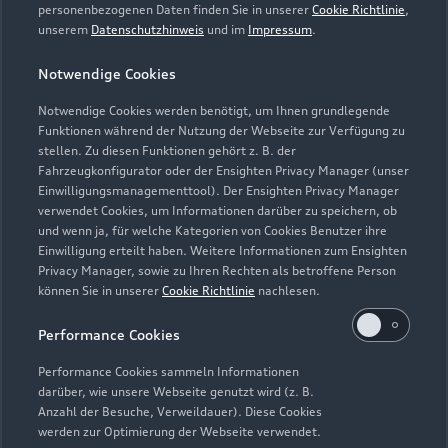
personenbezogenen Daten finden Sie in unserer
Cookie Richtlinie
,
unserem
Datenschutzhinweis
und im
Impressum
.
Zur Reparatur
Notwendige Cookies
Notwendige Cookies werden benötigt, um Ihnen grundlegende
Zurück nach oben
Funktionen während der Nutzung der Webseite zur Verfügung zu
stellen. Zu diesen Funktionen gehört z. B. der
Fahrzeugkonfigurator oder der Ensighten Privacy Manager (unser
Modelle
Einwilligungsmanagementtool). Der Ensighten Privacy Manager
verwendet Cookies, um Informationen darüber zu speichern, ob
und wenn ja, für welche Kategorien von Cookies Benutzer ihre
Kaufen & leasen
Alle Modelle
Einwilligung erteilt haben. Weitere Informationen zum Ensighten
Privacy Manager, sowie zu Ihren Rechten als betroffene Person
Modelle vergleichen
können Sie in unserer
Cookie Richtlinie
nachlesen.
Service & Zubehör
Neuwagensuche
Elektromodelle
Performance Cookies
Gebrauchtwagensuche
Support
Saisonale Angebote
Plug-in-Hybride
Performance Cookies sammeln Informationen
Gebrauchtwagen
darüber, wie unsere Webseite genutzt wird (z. B.
Audi Services
Über Audi
Anzahl der Besuche, Verweildauer). Diese Cookies
Kundenservice
Finanzierung
werden zur Optimierung der Webseite verwendet.
Garantie