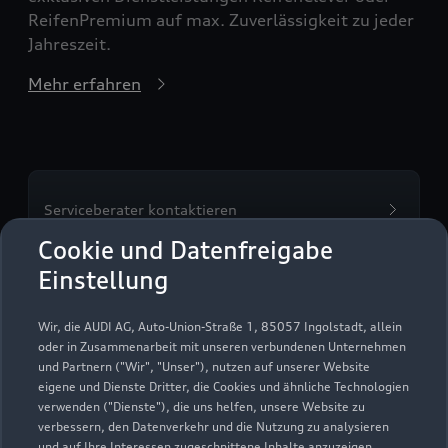
ReifenPremium auf max. Zuverlässigkeit zu jeder
Jahreszeit.
Mehr erfahren
Serviceberater kontaktieren
Cookie und Datenfreigabe
Einstellung
Servicetermin vereinbaren
Wir, die AUDI AG, Auto-Union-Straße 1, 85057 Ingolstadt, allein
oder in Zusammenarbeit mit unseren verbundenen Unternehmen
und Partnern ("Wir", "Unser"), nutzen auf unserer Website
eigene und Dienste Dritter, die Cookies und ähnliche Technologien
verwenden ("Dienste"), die uns helfen, unsere Website zu
Autohaus Erdle e.K.
verbessern, den Datenverkehr und die Nutzung zu analysieren
und auf Ihre Interessen zugeschnittene Inhalte anzuzeigen,