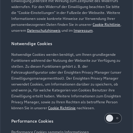
info@autohaus-erdle.de
Einwilligung jederzeit mit Wirkung zum Zeitpunkt des Widerrufs
widerrufen. Für den Widerruf der Einwilligung beachten Sie bitte
die "Cookie-Einstellungen" in der Fußzeile der Webseite. Weitere
Kontaktdaten herunterladen
Informationen sowie konkrete Hinweise zur Verwendung Ihrer
personenbezogenen Daten finden Sie in unserer
Cookie Richtlinie
,
unserem
Datenschutzhinweis
und im
Impressum
.
Öffnungszeiten
Notwendige Cookies
Notwendige Cookies werden benötigt, um Ihnen grundlegende
Funktionen während der Nutzung der Webseite zur Verfügung zu
Verkauf
stellen. Zu diesen Funktionen gehört z. B. der
Geöffnet bis
18:00
Fahrzeugkonfigurator oder der Ensighten Privacy Manager (unser
Einwilligungsmanagementtool). Der Ensighten Privacy Manager
verwendet Cookies, um Informationen darüber zu speichern, ob
Service
und wenn ja, für welche Kategorien von Cookies Benutzer ihre
Geöffnet bis
18:00
Einwilligung erteilt haben. Weitere Informationen zum Ensighten
Privacy Manager, sowie zu Ihren Rechten als betroffene Person
können Sie in unserer
Cookie Richtlinie
nachlesen.
Performance Cookies
Performance Cookies sammeln Informationen