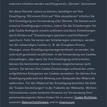
externen Inhalten werden nachfolgend als „Dienste“ bezeichnet.
Um diese Dienste nutzen zu können, benötigen wir Ihre
Einwilligung. Mit einem Klick auf "Alle akzeptieren" erteilen Sie
Ihre Einwilligung zur Verwendung aller Dienste. Sie können auch
einzelne Einwilligungen erteilen, indem Sie die Schieberegler für
jede Cookie-Kategorie einzeln anklicken und diese Einstellungen
durch Klicken auf "Einstellungen speichern und fortfahren"
speichern. Falls Sie keinen der Schieberegler anklicken, werden
nur die notwendigen Cookies (z. B. der Ensighten Privacy
Peter-Sengl-Straße 26
Manager, unser Einwilligungsmanagementtool) verwendet. Sie
86447 Aindling
sind nicht gesetzlich verpflichtet, in die Verwendung von Cookies
einzuwilligen, aber wenn Sie Ihre Einwilligung nicht erteilen,
können Sie bestimmte unserer Dienste möglicherweise nicht
08237 96030
nutzen. Sie können Ihre Cookie-Einstellungen anhand der unten
aufgeführten Kategorien von Cookies verwalten. Sie können Ihre
info@autohaus-erdle.de
Einwilligung jederzeit mit Wirkung zum Zeitpunkt des Widerrufs
widerrufen. Für den Widerruf der Einwilligung beachten Sie bitte
die "Cookie-Einstellungen" in der Fußzeile der Webseite. Weitere
Kontaktdaten herunterladen
Informationen sowie konkrete Hinweise zur Verwendung Ihrer
personenbezogenen Daten finden Sie in unserer
Cookie Richtlinie
,
unserem
Datenschutzhinweis
und im
Impressum
.